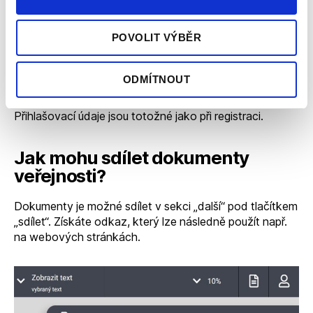
Musím mít své úložiště
v počítači?
POVOLIT VÝBĚR
Všechny dokumenty jsou uloženy na našich serverech.
Nemusíte pořizovat vlastní úložiště. Pokud Vám 500
ODMÍTNOUT
MB nestačí, je možné si dokoupit přímo v aplikaci
inkCapture v sekci „Spravovat účet a kredity“.
Přihlašovací údaje jsou totožné jako při registraci.
Jak mohu sdílet dokumenty
veřejnosti?
Dokumenty je možné sdílet v sekci „další“ pod tlačítkem
„sdílet“. Získáte odkaz, který lze následně použít např.
na webových stránkách.