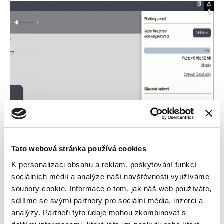
Tato webová stránka používá cookies
Jak poznám, kolik kreditů mám
K personalizaci obsahu a reklam, poskytování funkcí
k dispozici?
sociálních médií a analýze naší návštěvnosti využíváme
soubory cookie. Informace o tom, jak náš web používáte,
Aktuální stav kreditů a čerpání úložiště je viditelné
sdílíme se svými partnery pro sociální média, inzerci a
v aplikaci v pravém horním rohu.
analýzy. Partneři tyto údaje mohou zkombinovat s