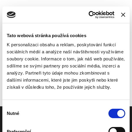
Menu
inkCapture
Tato webová stránka používá cookies
K personalizaci obsahu a reklam, poskytování funkcí
sociálních médií a analýze naší návštěvnosti využíváme
Contact us
soubory cookie. Informace o tom, jak náš web používáte,
sdílíme se svými partnery pro sociální média, inzerci a
analýzy. Partneři tyto údaje mohou zkombinovat s
Do not hesitate to contact us for more information.
dalšími informacemi, které jste jim poskytli nebo které
získali v důsledku toho, že používáte jejich služby.
V
Nutné
ý
O inkCapture
b
inkCapture blog
ě
Preferenční